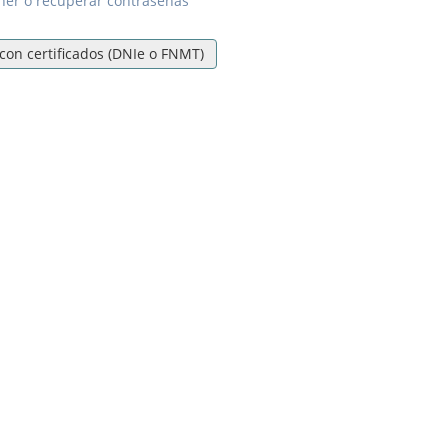
er o recuperar contraseñas
con certificados (DNIe o FNMT)