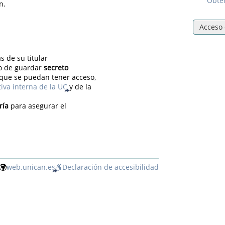
Obten
n.
Acceso 
s de su titular
so de guardar
secreto
 que se puedan tener acceso,
iva interna de la UC
y de la
ría
para asegurar el
web.unican.es
Declaración de accesibilidad