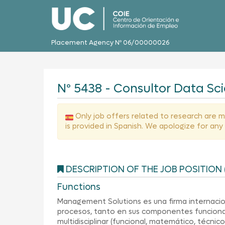
Placement Agency Nº 06/00000026
Nº 5438 - Consultor Data Sc
Only job offers related to research are me
is provided in Spanish. We apologize for an
DESCRIPTION OF THE JOB POSITION 
Functions
Management Solutions es una firma internacion
procesos, tanto en sus componentes funciona
multidisciplinar (funcional, matemático, técnic