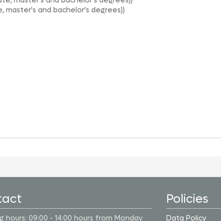
uate, master's and bachelor's degrees))
e, master's and bachelor's degrees))
tact
Policies
 hours: 09:00 - 14:00 hours from Monday
Data Policy