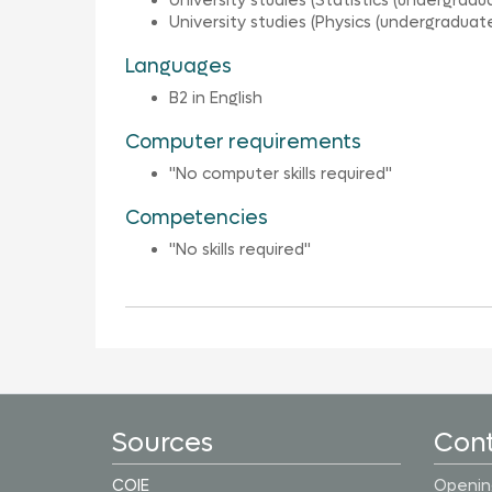
University studies (Statistics (undergrad
University studies (Physics (undergraduat
Languages
B2 in English
Computer requirements
"No computer skills required"
Competencies
"No skills required"
Sources
Con
COIE
Opening