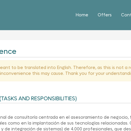
Home
Offers
Con
ience
ant to be translated into English. Therefore, as this is not a
y inconvenience this may cause. Thank you for your understandi
(TASKS AND RESPONSIBILITIES)
al de consultoría centrada en el asesoramiento de negocio, fi
les como en la implantación de sus tecnologías relacionadas
o y de integración de sistemas) de 4.000 profesionales, que desar