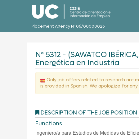
Placement Agency Nº 06/00000026
Nº 5312 - (SAWATCO IBÉRICA, 
Energética en Industria
Only job offers related to research are me
is provided in Spanish. We apologize for an
DESCRIPTION OF THE JOB POSITION 
Functions
Ingeniero/a para Estudios de Medidas de Eficie