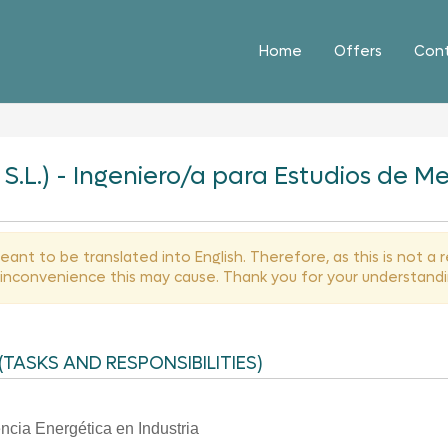
Home
Offers
Con
S.L.) - Ingeniero/a para Estudios de M
ant to be translated into English. Therefore, as this is not a
y inconvenience this may cause. Thank you for your understandi
(TASKS AND RESPONSIBILITIES)
ncia Energética en Industria