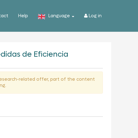
tact
Help
Language
Log in
edidas de Eficiencia
 research-related offer, part of the content
ng.